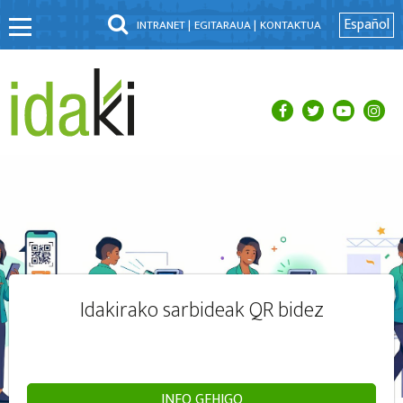
Español
INTRANET |
EGITARAUA |
KONTAKTUA
Idakirako sarbideak QR bidez
INFO GEHIGO