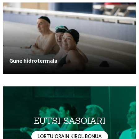
Gune hidrotermala
EUTSI SASOIARI
LORTU ORAIN KIROL BONUA