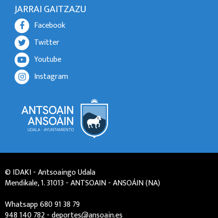
JARRAI GAITZAZU
Facebook
Twitter
Youtube
Instagram
© IDAKI - Antsoaingo Udala
Mendikale, 1. 31013 - ANTSOAIN - ANSOÁIN (NA)
Whatsapp 680 91 38 79
948 140 782
-
deportes@ansoain.es