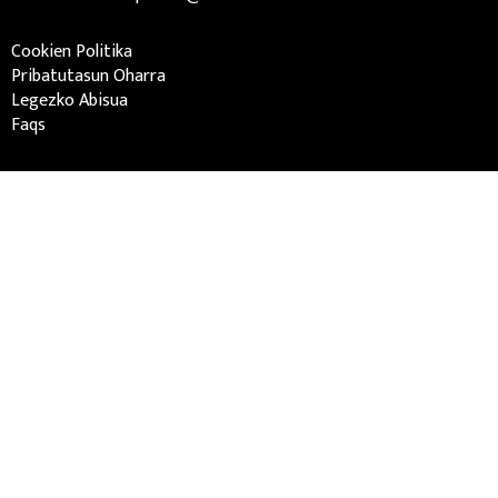
Cookien Politika
Pribatutasun Oharra
Legezko Abisua
Faqs