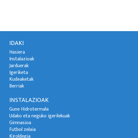
IDAKI
Hasiera
Instalazioak
Jarduerak
Igeriketa
Kudeaketak
Berriak
INSTALAZIOAK
Gune Hidrotermala
Udako eta neguko igerilekuak
Gimnasioa
Futbol zelaia
Kiroldegia