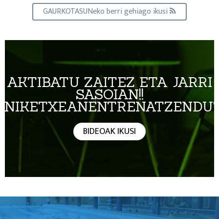
GAURKOTASUNeko berri gehiago ikusi
AKTIBATU ZAITEZ ETA JARRI
SASOIAN!!
#NIKETXEANENTRENATZENDU
BIDEOAK IKUSI