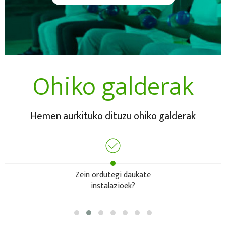
Ohiko galderak
Hemen aurkituko dituzu ohiko galderak
Zein ordutegi daukate
instalazioek?