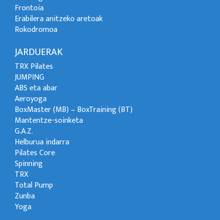
Frontoia
Erabilera anitzeko aretoak
Rokodromoa
JARDUERAK
TRX Pilates
JUMPING
ABS eta abar
Aeroyoga
BoxMaster (MB) – BoxTraining (BT)
Mantentze-soinketa
G.A.Z.
Helburua indarra
Pilates Core
Spinning
TRX
Total Pump
Zunba
Yoga